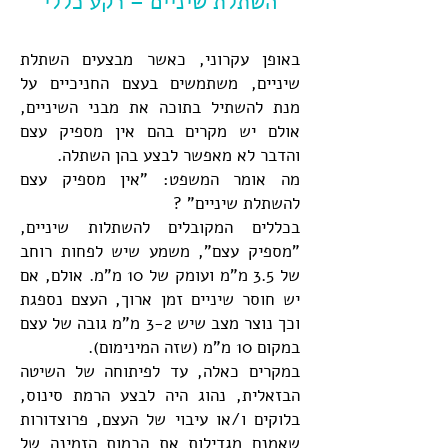
השתלת שיניים – רקע כללי
באופן עקרוני, כאשר מבצעים השתלת
שיניים, משתמשים בעצם החניכיים על
מנת להשתיל בתוכה את מבני השיניים,
אולם יש מקרים בהם אין מספיק עצם
והדבר לא מאפשר לבצע בהן השתלה.
מה אומר המשפט: "אין מספיק עצם
להשתלת שיניים" ?
בכללים המקובלים להשתלות שיניים,
"מספיק עצם", משמע שיש לפחות רוחב
של 3.5 מ"מ ועומק של 10 מ"מ. אולם, אם
יש חוסר שיניים זמן ארוך, העצם נספגת
וכך נוצר מצב שיש 3-2 מ"מ גובה של עצם
במקום 10 מ"מ (שזה המינימום).
במקרים כאלה, עד לפיתוחה של השיטה
הבזאלית, נהוג היה לבצע הרמת סינוס,
בלוקים ו/או עיבוי של העצם, פרוצדורות
שאמנם מגדילות את הכמות הזמינה של