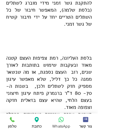
להתקנת גשר זמני מידי מוברג לשתלים
(בלסת שלמה), המאפשר חיבור של כל
השתלים הטריים יחד על ידי חיבור קשיח
של גשר זמני.
בלסת העליונה, רמת צפיפות העצם קטנה
מאוד ובעקבות שימוש בתותבות לאורך
שנים, רוב העצם נספגת, או מה שנשאר
ממנה כל כך דליל, שלא מאפשר עיגון
מספיק חזק לשתלים ולכן, בשנות ה-
70- 80 ד"ר ברנמרק פיתח עיגון חיצוני
בעצם הלחי, שהיא עצם בזאלית חזקה
וצפופה מאוד.
השיטה עברה שינויים ושיפורים במהלך
השנים והיום מבצעים שתלים אלו על ידי
צור קשר
WhatsApp
כתובת
טלפון
תכנון ממוחשב ומדריך כירורגי וציוד
מיוחד, המותאם באופן ייעודי לניתוח הזה.