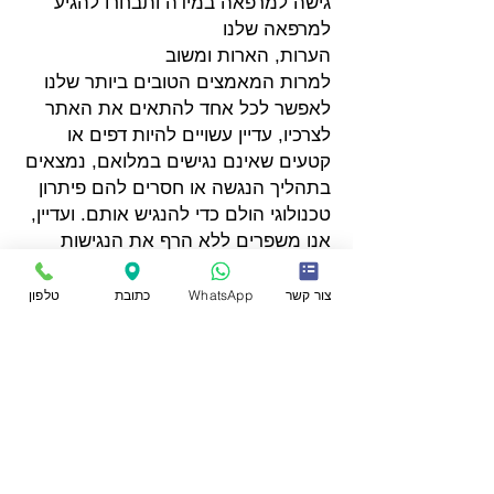
גישה למרפאה במידה ותבחרו להגיע
למרפאה שלנו
הערות, הארות ומשוב
למרות המאמצים הטובים ביותר שלנו
לאפשר לכל אחד להתאים את האתר
לצרכיו, עדיין עשויים להיות דפים או
קטעים שאינם נגישים במלואם, נמצאים
בתהליך הנגשה או חסרים להם פיתרון
טכנולוגי הולם כדי להנגיש אותם. ועדיין,
אנו משפרים ללא הרף את הנגישות
שלנו, מוסיפים, מעדכנים ומשפרים את
האפשרויות והתכונות שלה ופיתוח
צור קשר
WhatsApp
כתובת
טלפון
ואימוץ טכנולוגיות חדשות. כל זה נועד
להגיע לרמת הנגישות האופטימלית,
בעקבות התקדמות טכנולוגית. וכל זה
בשבילך ולמענך וכמובן, בהתאם
לדרישות החוק המשתנות.
אם מצאת תקלה, אם אתה מתקשה
להשתמש בהיבט כלשהו באתר או אם