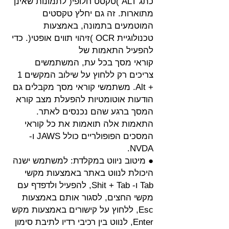
כתג ALT )טקסט חלופי( לתמונות שאינן
מתוארות. זה גם יחלץ טקסטים
המוטמעים בתמונה, באמצעות
טכנולוגיית OCR )זיהוי תווים אופטי(. כדי
להפעיל התאמות של
קוראי מסך בכל עת, המשתמשים
צריכים רק ללחוץ על שילוב המקשים 1
+ Alt. משתמשי קוראי מסך מקבלים גם
הודעות אוטומטיות להפעלת מצב קורא
המסך ברגע שהם נכנסים לאתר.
התאמות אלה תואמות את כל קוראי
המסכים הפופולריים כולל JAWS ו-
NVDA.
● מיטוב ניווט במקלדת: למשתמש ישנה
היכולת לנווט באתר באמצעות מקשי
Tab ו- Shit + Tab, להפעיל ולדפדף עם
מקשי החצים, לסגור אותם באמצעות
Esc, ללחוץ על קישורים באמצעות מקש
Enter, לנווט בין רכיבי רדיו לתיבת סימון