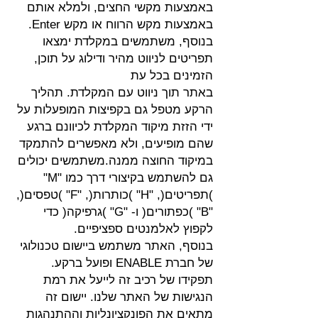
באמצעות מקשי החצים, ולמלא אותם
באמצעות מקש הרווח או מקש Enter.
בנוסף, משתמשים במקלדת ימצאו
תפריטים לניווט מהיר ודילוג על תוכן,
הזמינים בכל עת
באתר תוך ניווט עם המקלדת. תהליך
הרקע מטפל גם בקפיצות המופעלות על
ידי הזזת מיקוד המקלדת לכיוונם ברגע
שהם מופיעים, ולא מאפשרים להתמקד
במיקוד החוצה ממנה.משתמשים יכולים
גם להשתמש בקיצורי דרך כמו "M"
)תפריטים(, "H" )כותרות(, "F" )טפסים(,
"B" )כפתורים( ו- "G" )גרפיקה( כדי
לקפוץ לאלמנטים ספציפיים.
בנוסף, האתר משתמש ביישום טכנולוגי
של חברת ENABLE ופועל ברקע.
תפקידו של רכיב זה לייעל את רמת
הנגישות של האתר שלנו. יישום זה
מתאים את הפונקציונליות וההתנהגות